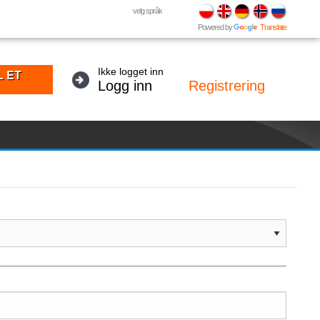
velg språk
Powered by
Translate
Ikke logget inn
L ET
Logg inn
Registrering