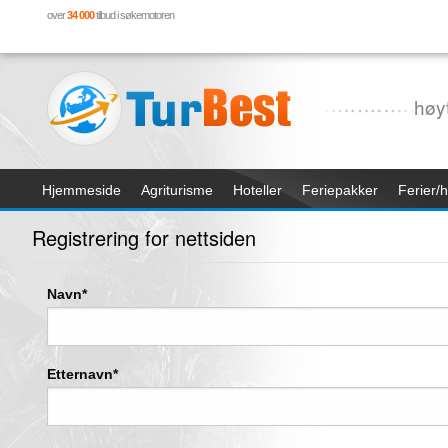
over
34 000
tilbud i søkemotoren
høy
Hjemmeside
Agriturisme
Hoteller
Feriepakker
Ferier/h
Registrering for nettsiden
Navn*
Etternavn*