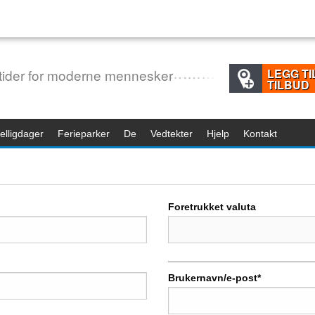
tider for moderne mennesker
LEGG TI
TILBUD
HELT GRATIS
elligdager
Ferieparker
De
Vedtekter
Hjelp
Kontakt
Foretrukket valuta
Brukernavn/e-post*